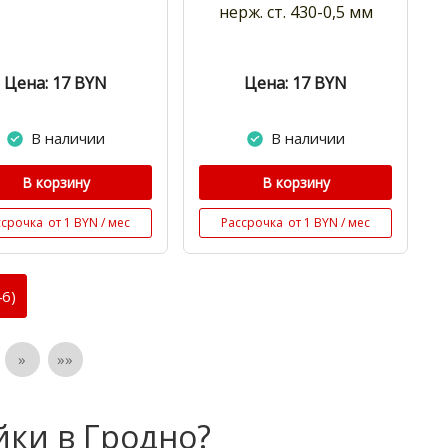
нерж. ст. 430-0,5 мм
Цена: 17
BYN
Цена: 17
BYN
В наличии
В наличии
В корзину
В корзину
ссрочка
от 1 BYN / мес
Рассрочка
от 1 BYN / мес
6)
»
»»
йки в Гродно?