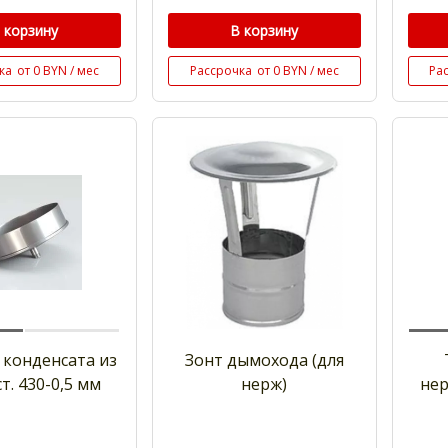
 корзину
В корзину
ка
от 0 BYN / мес
Рассрочка
от 0 BYN / мес
Ра
 конденсата из
Зонт дымохода (для
ст. 430-0,5 мм
нерж)
нер