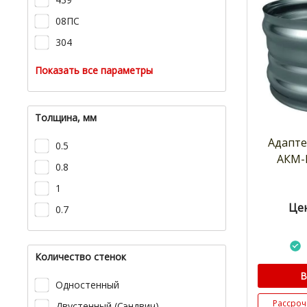
08ПС
304
Показать все параметры
Толщина, мм
Адапте
0.5
АКМ-Р
0.8
1
Цен
0.7
Количество стенок
В
Одностенный
Рассроч
Двустенный (Сэндвич)