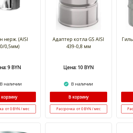
н нерж. (AISI
Адаптер котла GS AISI
Гиль
0/0,5мм)
439-0,8 мм
на: 9
BYN
Цена: 10
BYN
В наличии
В наличии
 корзину
В корзину
ка
от 0 BYN / мес
Рассрочка
от 0 BYN / мес
Ра