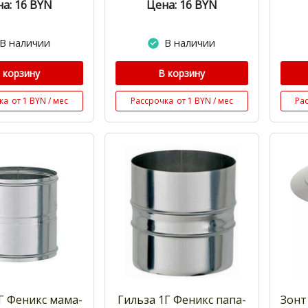
а: 16
BYN
Цена: 16
BYN
В наличии
В наличии
 корзину
В корзину
ка
от 1 BYN / мес
Рассрочка
от 1 BYN / мес
Ра
Г Феникс мама-
Гильза 1Г Феникс папа-
Зонт