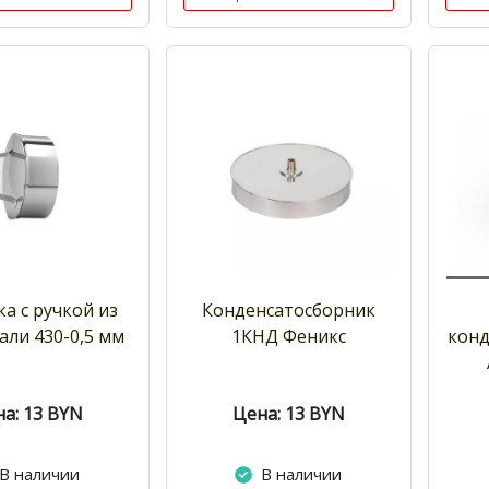
а с ручкой из
Конденсатосборник
али 430-0,5 мм
1КНД Феникс
конд
а: 13
BYN
Цена: 13
BYN
В наличии
В наличии