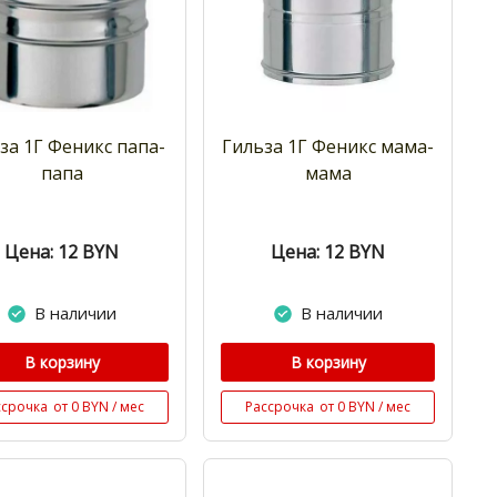
за 1Г Феникс папа-
Гильза 1Г Феникс мама-
папа
мама
Цена: 12
BYN
Цена: 12
BYN
В наличии
В наличии
В корзину
В корзину
ссрочка
от 0 BYN / мес
Рассрочка
от 0 BYN / мес