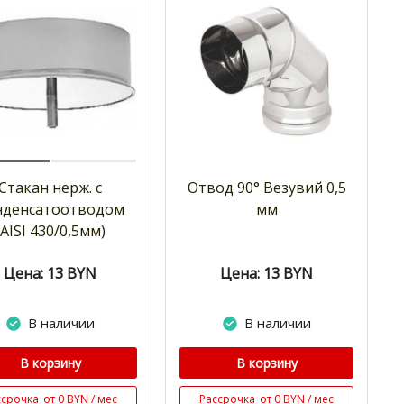
Стакан нерж. с
Отвод 90° Везувий 0,5
нденсатоотводом
мм
(AISI 430/0,5мм)
Цена: 13
BYN
Цена: 13
BYN
В наличии
В наличии
В корзину
В корзину
ссрочка
от 0 BYN / мес
Рассрочка
от 0 BYN / мес