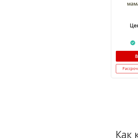
мама
Цен
В
Рассроч
Как 