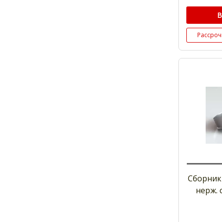
В
Рассроч
Сборник
нерж. 