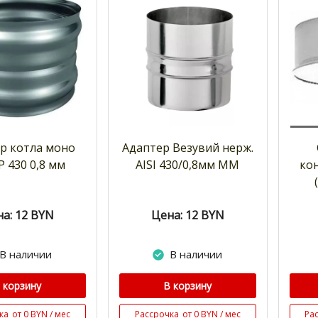
р котла моно
Адаптер Везувий нерж.
 430 0,8 мм
AISI 430/0,8мм ММ
ко
а: 12
BYN
Цена: 12
BYN
В наличии
В наличии
 корзину
В корзину
ка
от 0 BYN / мес
Рассрочка
от 0 BYN / мес
Ра