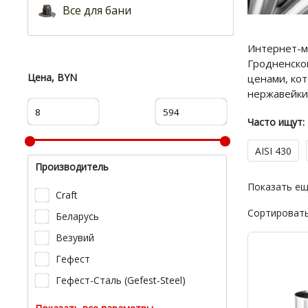
Все для бани
Интернет-ма
Гродненском
Цена, BYN
ценами, ко
нержавейки
Часто ищут:
AISI 430
Производитель
Показать е
Craft
Сортировать
Беларусь
Везувий
Гефест
Гефест-Сталь (Gefest-Steel)