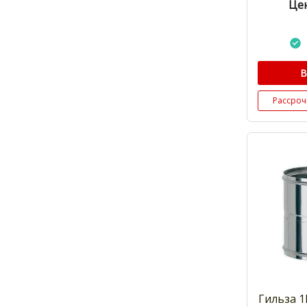
Цен
В
Рассроч
Гильза 1