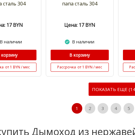
 сталь 304
папа сталь 304
а: 17
BYN
Цена: 17
BYN
В наличии
В наличии
 корзину
В корзину
ка
от 1 BYN / мес
Рассрочка
от 1 BYN / мес
Ра
ПОКАЗАТЬ ЕЩЕ (14
1
2
3
4
5
купить Дымоход из нержаве