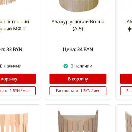
р настенный
Абажур угловой Волна
А
урный МФ-2
(А-5)
ф
а: 33
BYN
Цена: 34
BYN
В наличии
В наличии
 корзину
В корзину
ка
от 1 BYN / мес
Рассрочка
от 1 BYN / мес
Ра