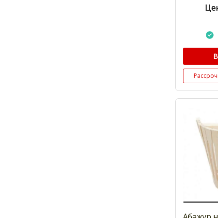
Цен
В
Рассроч
Абажур 