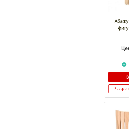
Абажу
фиг
Цен
В
Рассроч