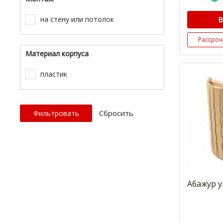
на стену или потолок
В
Рассроч
Материал корпуса
пластик
Cбросить
Абажур у