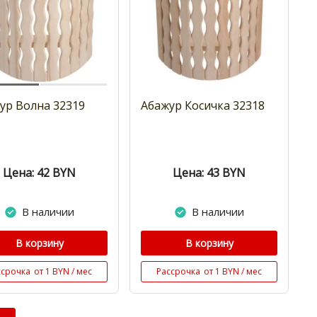
ур Волна 32319
Абажур Косичка 32318
Цена: 42
BYN
Цена: 43
BYN
В наличии
В наличии
В корзину
В корзину
ссрочка
от 1 BYN / мес
Рассрочка
от 1 BYN / мес