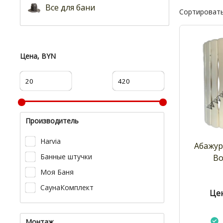
Все для бани
Сортировать
Цена, BYN
Производитель
Harvia
Абажур
Банные штучки
Во
Моя Баня
СаунаКомплект
Цен
Монтаж