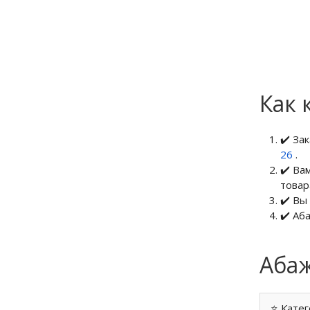
Как 
✔️ За
26
.
✔️ Ва
товар
✔️ Вы
✔️ Аб
Абаж
⭐ Катег