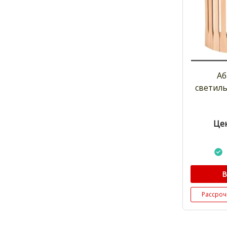
Аб
светиль
Цен
В
Рассроч