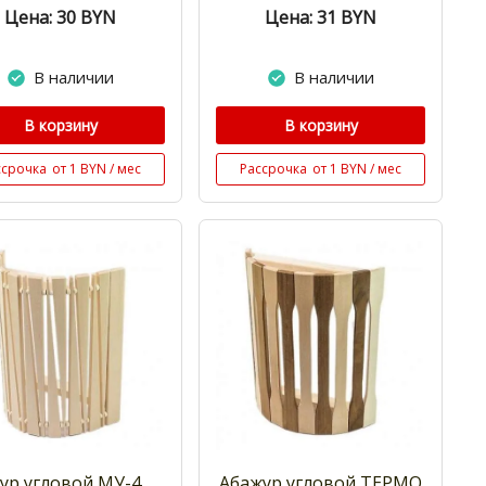
Цена: 30
BYN
Цена: 31
BYN
В наличии
В наличии
В корзину
В корзину
ссрочка
от 1 BYN / мес
Рассрочка
от 1 BYN / мес
ур угловой МУ-4
Абажур угловой ТЕРМО