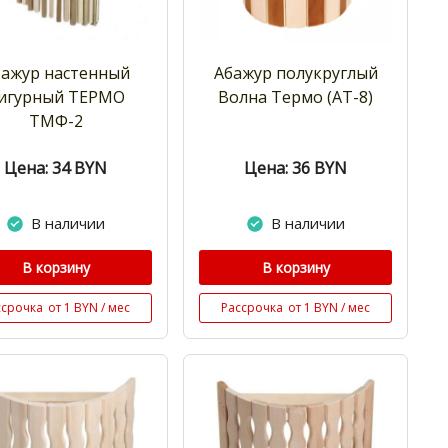
бажур настенный
Абажур полукруглый
игурный ТЕРМО
Волна Термо (АТ-8)
ТМФ-2
Цена: 34
BYN
Цена: 36
BYN
В наличии
В наличии
В корзину
В корзину
ссрочка
от 1 BYN / мес
Рассрочка
от 1 BYN / мес