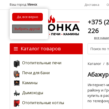
Ваш город:
Минск
Доставка
О
Да, все верно
+375 (2
226
Выбрать другой
все наши
Каталог товаров
Отопительные печи
Каталог
/
В
Печи для бани
Абажур
Камины
Интернет-ма
району и Гр
Дымоходы
купить в ра
по телефон
Отопительные котлы