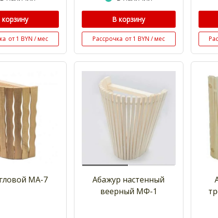
 корзину
В корзину
ка
от 1 BYN / мес
Рассрочка
от 1 BYN / мес
Ра
гловой МА-7
Абажур настенный
веерный МФ-1
тр