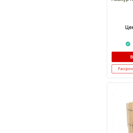
Цен
В
Рассроч