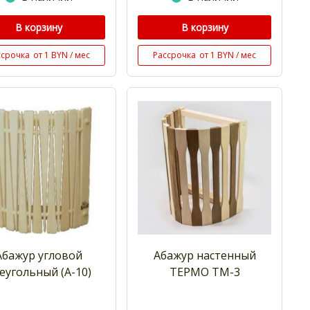
В корзину
В корзину
ссрочка
от 1 BYN / мес
Рассрочка
от 1 BYN / мес
Абажур угловой
Абажур настенный
еугольный (А-10)
ТЕРМО ТМ-3