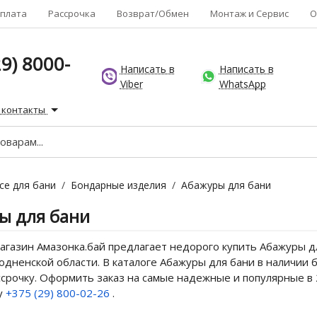
плата
Рассрочка
Возврат/Обмен
Монтаж и Сервис
О
9) 8000-
Написать в
Написать в
Viber
WhatsApp
 контакты
се для бани
/
Бондарные изделия
/
Абажуры для бани
ы для бани
газин Амазонка.бай предлагает недорого купить Абажуры дл
одненской области. В каталоге Абажуры для бани в наличии 
ссрочку. Оформить заказ на самые надежные и популярные в
у
+375 (29) 800-02-26
.