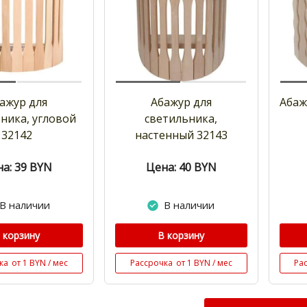
ажур для
Абажур для
Абаж
ника, угловой
светильника,
32142
настенный 32143
а: 39
BYN
Цена: 40
BYN
В наличии
В наличии
 корзину
В корзину
ка
от 1 BYN / мес
Рассрочка
от 1 BYN / мес
Ра