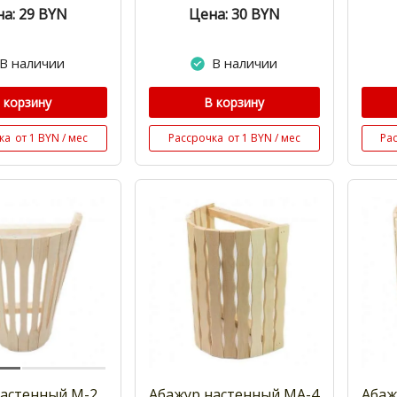
а: 29
BYN
Цена: 30
BYN
В наличии
В наличии
 корзину
В корзину
ка
от 1 BYN / мес
Рассрочка
от 1 BYN / мес
Ра
настенный М-2
Абажур настенный МА-4
Абаж