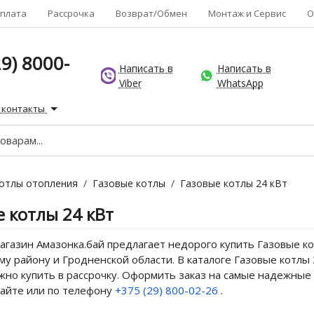
плата
Рассрочка
Возврат/Обмен
Монтаж и Сервис
О
9) 8000-
Написать в
Написать в
Viber
WhatsApp
 контакты
отлы отопления
/
Газовые котлы
/
Газовые котлы 24 кВт
 котлы 24 кВт
газин Амазонка.бай предлагает недорого купить Газовые кот
у району и Гродненской области. В каталоге Газовые котлы 
но купить в рассрочку. Оформить заказ на самые надежные 
сайте или по телефону
+375 (29) 800-02-26
.