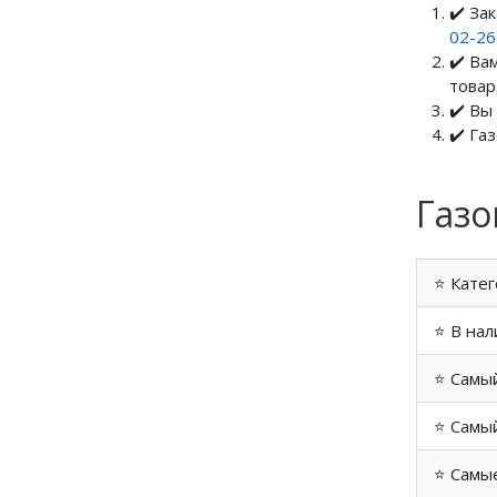
✔️ За
02-2
✔️ Ва
товар
✔️ Вы
✔️ Га
Газо
⭐ Катег
⭐ В нал
⭐ Самы
⭐ Самый
⭐ Самые