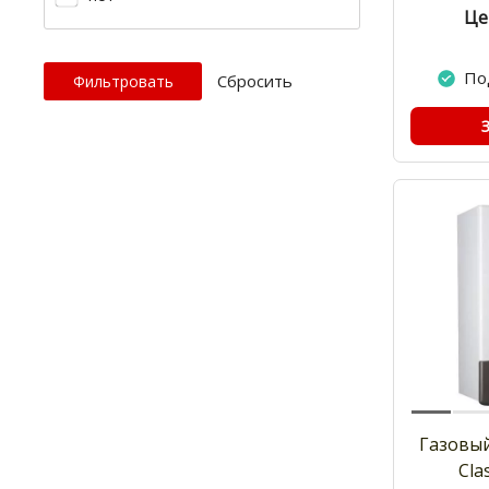
Це
По
Cбросить
Газовый
Cla