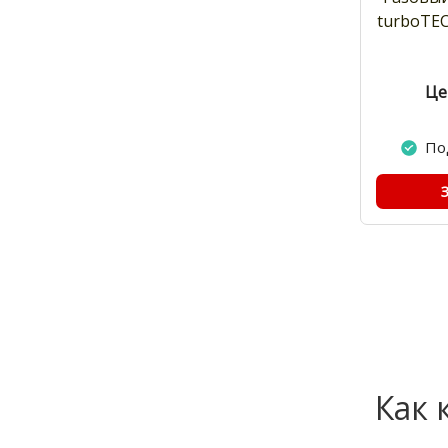
turboTEC
Це
По
Как 