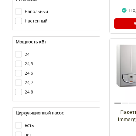
По
Напольный
Настенный
Мощность кВт
24
24,5
24,6
24,7
24,8
Пакет
Циркуляционный насос
Immerga
есть
нет