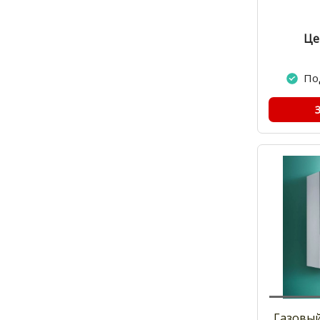
Це
По
Газовый