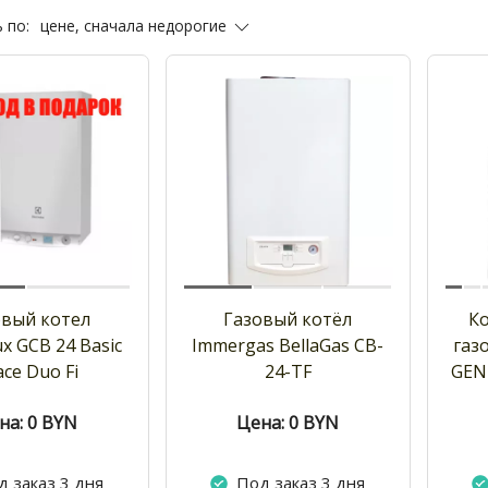
цене, сначала недорогие
 по:
овый котел
Газовый котёл
К
ux GCB 24 Basic
Immergas BellaGas CB-
газ
ace Duo Fi
24-TF
GEN
на: 0
BYN
Цена: 0
BYN
д заказ 3 дня
Под заказ 3 дня