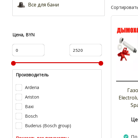
Все для бани
Сортировать
Цена, BYN
Производитель
Arderia
Газ
Ariston
Electrol
Sp
Baxi
Bosch
Це
Buderus (Bosch group)
По