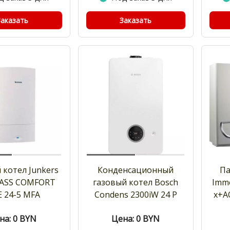
Заказать
Заказать
 котел Junkers
Конденсационный
Па
ASS COMFORT
газовый котел Bosch
Imme
 24-5 MFA
Condens 2300iW 24 P
x+A
на: 0
BYN
Цена: 0
BYN