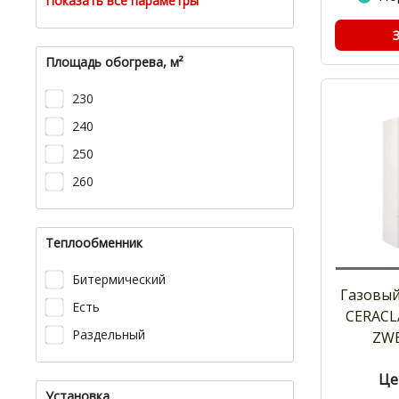
Показать все параметры
Площадь обогрева, м²
230
240
250
260
Теплообменник
Битермический
Газовый
Есть
CERACL
Раздельный
ZWE
Це
Установка