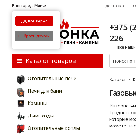
Ваш город:
Минск
Доставка
О
Да, все верно
+375 (2
226
Выбрать другой
все наши
Каталог товаров
Отопительные печи
Каталог
/
К
Печи для бани
Газовые
Камины
Интернет-ма
Гродненском
Дымоходы
которые мож
можете на 
Отопительные котлы