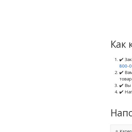
Как 
✔️ За
800-
✔️ Ва
товар
✔️ Вы
✔️ На
Напо
⭐ Катег