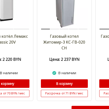
 котёл Лемакс
Газовый котел
Газ
assic 20V
Житомир-3 КС-ГВ-020
СН
: 2 220
BYN
Цена: 2 237
BYN
В наличии
В наличии
 корзину
В корзину
ка
от 70 BYN / мес
Рассрочка
от 71 BYN / мес
Рас