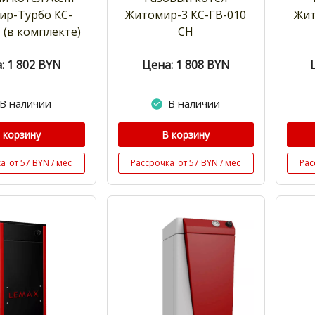
ир-Турбо КС-
Житомир-3 КС-ГВ-010
Жит
 (в комплекте)
СН
: 1 802
BYN
Цена: 1 808
BYN
В наличии
В наличии
 корзину
В корзину
ка
от 57 BYN / мес
Рассрочка
от 57 BYN / мес
Рас