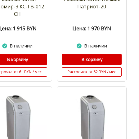
омир-3 КС-ГВ-012
Патриот-20
СН
Цена: 1 915
BYN
Цена: 1 970
BYN
В наличии
В наличии
В корзину
В корзину
срочка
от 61 BYN / мес
Рассрочка
от 62 BYN / мес