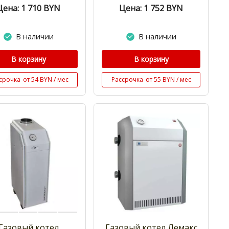
Цена: 1 710
BYN
Цена: 1 752
BYN
В наличии
В наличии
В корзину
В корзину
срочка
от 54 BYN / мес
Рассрочка
от 55 BYN / мес
Газовый котел
Газовый котел Лемакс