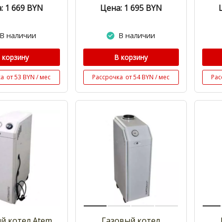
: 1 669
BYN
Цена: 1 695
BYN
В наличии
В наличии
 корзину
В корзину
ка
от 53 BYN / мес
Рассрочка
от 54 BYN / мес
Рас
й котел Atem
Газовый котел