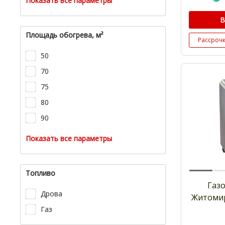
Показать все параметры
В
Площадь обогрева, м²
Рассроч
50
70
75
80
90
Показать все параметры
Топливо
Газ
Дрова
Житомир
Газ