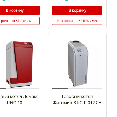
В корзину
В корзину
срочка
от 51 BYN / мес
Рассрочка
от 52 BYN / мес
овый котёл Лемакс
Газовый котел
UNO 10
Житомир-3 КС-Г-012 СН