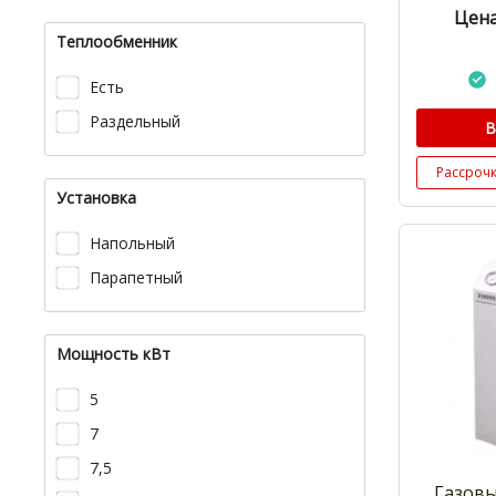
Цена
Теплообменник
Есть
Раздельный
В
Рассроч
Установка
Напольный
Парапетный
Мощность кВт
5
7
7,5
Газовы