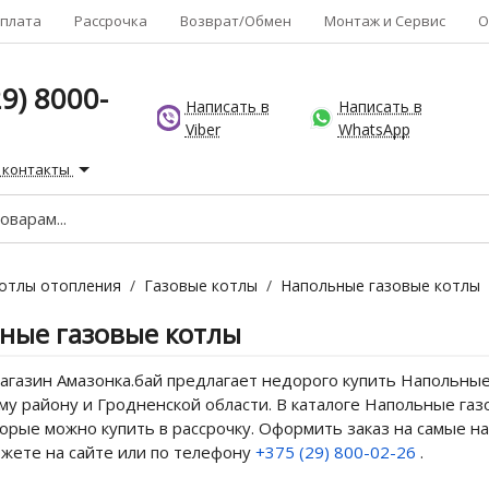
плата
Рассрочка
Возврат/Обмен
Монтаж и Сервис
О
9) 8000-
Написать в
Написать в
Viber
WhatsApp
 контакты
отлы отопления
/
Газовые котлы
/
Напольные газовые котлы
ные газовые котлы
газин Амазонка.бай предлагает недорого купить Напольные 
у району и Гродненской области. В каталоге Напольные газо
торые можно купить в рассрочку. Оформить заказ на самые 
ожете на сайте или по телефону
+375 (29) 800-02-26
.