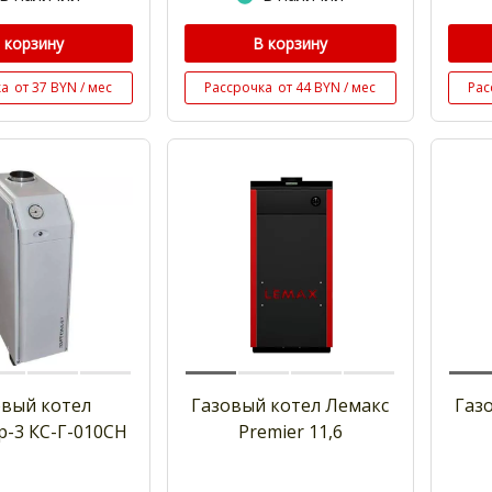
 корзину
В корзину
ка
от 37 BYN / мес
Рассрочка
от 44 BYN / мес
Рас
овый котел
Газовый котел Лемакс
Газ
-3 КС-Г-010СН
Premier 11,6