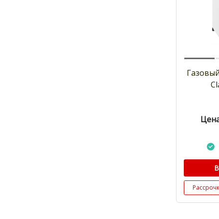
Газовый
Cl
Цена
В
Рассроч