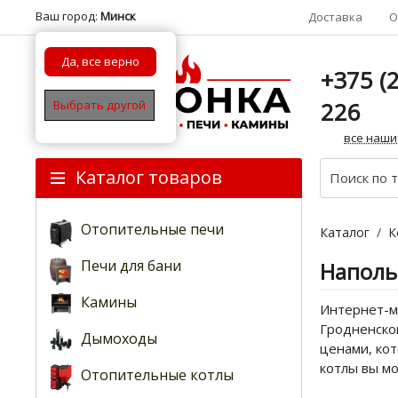
Ваш город:
Минск
Доставка
О
Да, все верно
+375 (2
226
Выбрать другой
все наши
Каталог товаров
Отопительные печи
Каталог
/
К
Печи для бани
Наполь
Камины
Интернет-ма
Гродненском
Дымоходы
ценами, ко
котлы вы м
Отопительные котлы