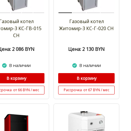
Газовый котел
Газовый котел
омир-3 КС-ГВ-015
Житомир-3 КС-Г-020 СН
СН
Цена: 2 086
BYN
Цена: 2 130
BYN
В наличии
В наличии
В корзину
В корзину
срочка
от 66 BYN / мес
Рассрочка
от 67 BYN / мес