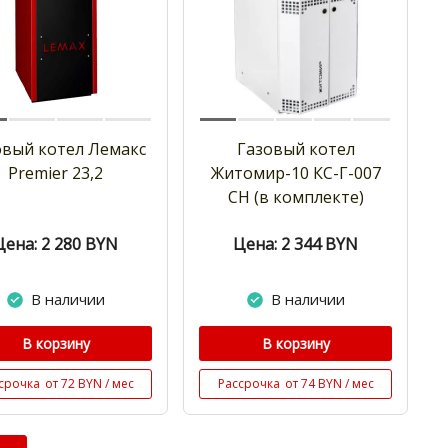
овый котел Лемакс
Газовый котел
Premier 23,2
Житомир-10 КС-Г-007
СН (в комплекте)
Цена: 2 280
BYN
Цена: 2 344
BYN
В наличии
В наличии
В корзину
В корзину
срочка
от 72 BYN / мес
Рассрочка
от 74 BYN / мес