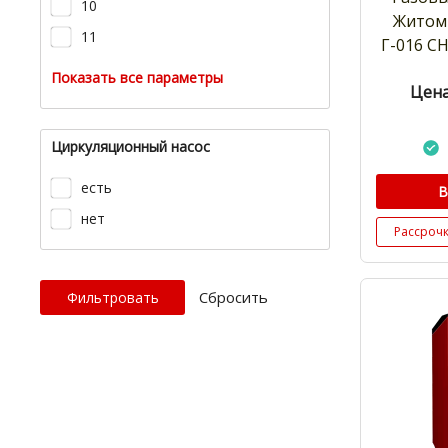
10
Житом
11
Г-016 СН
Показать все параметры
Цена
Циркуляционный насос
есть
В
нет
Рассроч
Cбросить