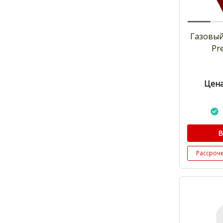
Газовый
Pr
Цена
В
Рассроч