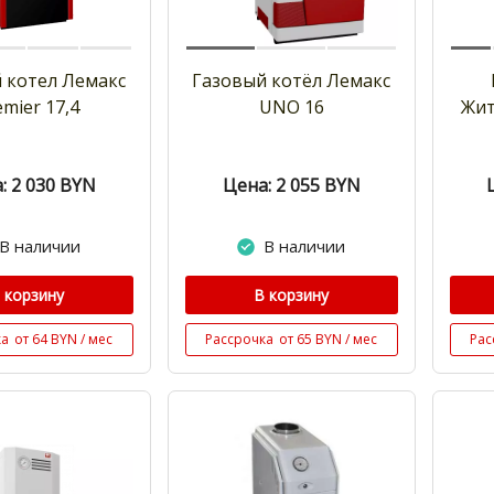
 котел Лемакс
Газовый котёл Лемакс
emier 17,4
UNO 16
Жит
: 2 030
BYN
Цена: 2 055
BYN
В наличии
В наличии
 корзину
В корзину
ка
от 64 BYN / мес
Рассрочка
от 65 BYN / мес
Рас